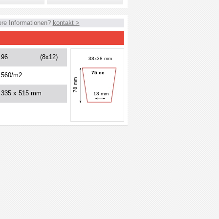
ere Informationen?
kontakt >
96
(8x12)
38x38 mm
75 cc
560/m2
78 mm
335 x 515 mm
18 mm