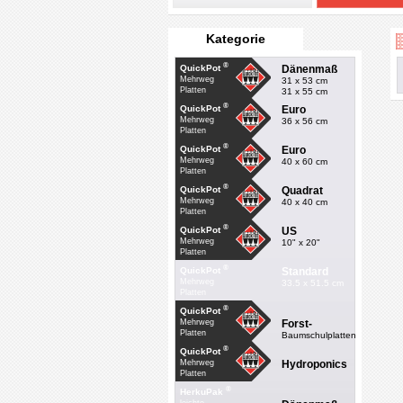
Kategorie
®
Dänenmaß
QuickPot
Mehrweg
31 x 53 cm
Platten
31 x 55 cm
®
Euro
QuickPot
Mehrweg
36 x 56 cm
Platten
®
Euro
QuickPot
Mehrweg
40 x 60 cm
Platten
®
Quadrat
QuickPot
Mehrweg
40 x 40 cm
Platten
®
US
QuickPot
Mehrweg
10" x 20"
Platten
®
Standard
QuickPot
Mehrweg
33.5 x 51.5 cm
Platten
®
QuickPot
Forst-
Mehrweg
Platten
Baumschulplatten
®
QuickPot
Hydroponics
Mehrweg
Platten
®
HerkuPak