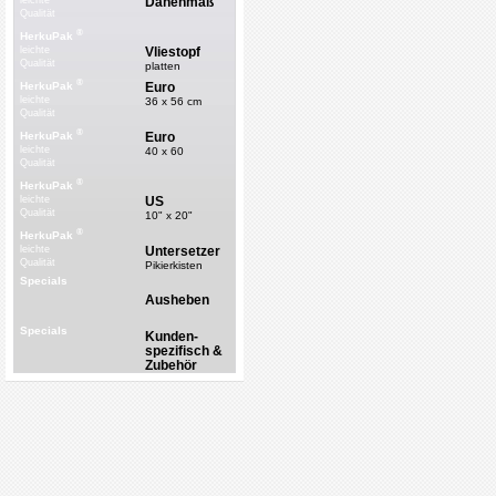
Dänenmaß
leichte
Qualität
®
HerkuPak
Vliestopf
leichte
Qualität
platten
®
Euro
HerkuPak
leichte
36 x 56 cm
Qualität
®
Euro
HerkuPak
leichte
40 x 60
Qualität
®
HerkuPak
US
leichte
Qualität
10" x 20"
®
HerkuPak
Untersetzer
leichte
Qualität
Pikierkisten
Specials
Ausheben
Specials
Kunden-
spezifisch &
Zubehör