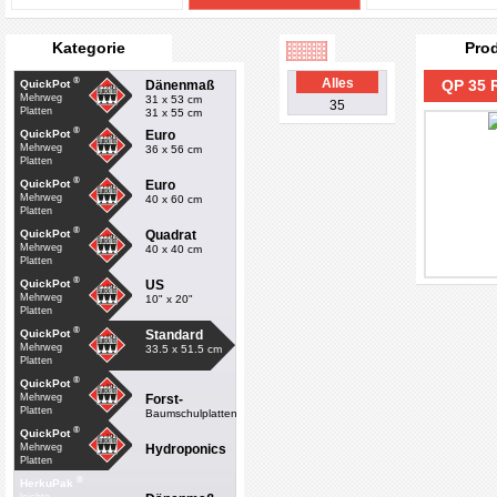
Kategorie
Pro
®
Alles
QP 35
Dänenmaß
QuickPot
Mehrweg
31 x 53 cm
35
Platten
31 x 55 cm
®
Euro
QuickPot
Mehrweg
36 x 56 cm
Platten
®
Euro
QuickPot
Mehrweg
40 x 60 cm
Platten
®
Quadrat
QuickPot
Mehrweg
40 x 40 cm
Platten
®
US
QuickPot
Mehrweg
10" x 20"
Platten
®
Standard
QuickPot
Mehrweg
33.5 x 51.5 cm
Platten
®
QuickPot
Forst-
Mehrweg
Platten
Baumschulplatten
®
QuickPot
Hydroponics
Mehrweg
Platten
®
HerkuPak