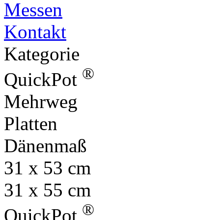
Messen
Kontakt
Kategorie
®
QuickPot
Mehrweg
Platten
Dänenmaß
31 x 53 cm
31 x 55 cm
®
QuickPot