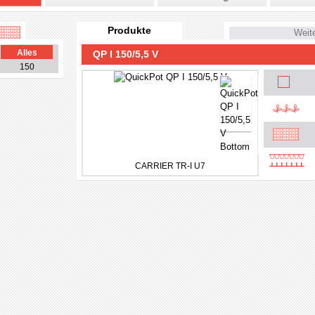
Produkte
Weit
Alles
QP I 150/5,5 V
150
CARRIER TR-I U7