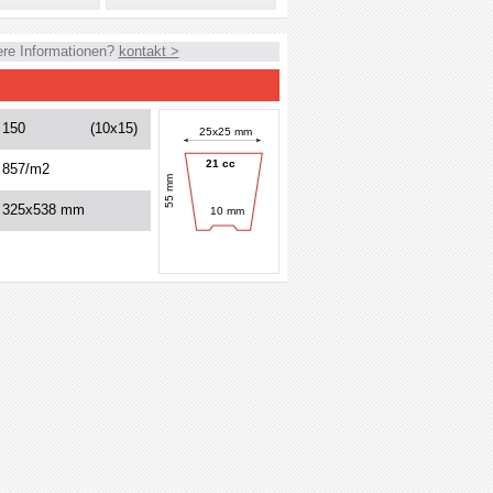
ere Informationen?
kontakt >
150
(10x15)
25x25 mm
21 cc
857/m2
55 mm
325x538 mm
10 mm