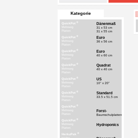
Kategorie
®
Dänenmaß
QuickPot
Mehrweg
31 x 53 cm
Platten
31 x 55 cm
®
Euro
QuickPot
Mehrweg
36 x 56 cm
Platten
®
Euro
QuickPot
Mehrweg
40 x 60 cm
Platten
®
Quadrat
QuickPot
Mehrweg
40 x 40 cm
Platten
®
US
QuickPot
Mehrweg
10" x 20"
Platten
®
Standard
QuickPot
Mehrweg
33.5 x 51.5 cm
Platten
®
QuickPot
Forst-
Mehrweg
Platten
Baumschulplatten
®
QuickPot
Hydroponics
Mehrweg
Platten
®
HerkuPak