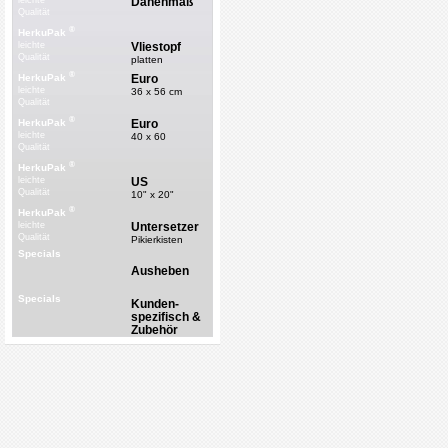
Dänenmaß
leichte
Qualität
®
HerkuPak
Vliestopf
leichte
Qualität
platten
®
Euro
HerkuPak
leichte
36 x 56 cm
Qualität
®
Euro
HerkuPak
leichte
40 x 60
Qualität
®
HerkuPak
US
leichte
Qualität
10" x 20"
®
HerkuPak
Untersetzer
leichte
Qualität
Pikierkisten
Specials
Ausheben
Specials
Kunden-
spezifisch &
Zubehör