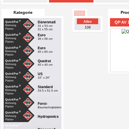
Kategorie
Pro
®
Alles
QP AV 1
Dänenmaß
QuickPot
Mehrweg
31 x 53 cm
108
Platten
31 x 55 cm
®
Euro
QuickPot
Mehrweg
36 x 56 cm
Platten
®
Euro
QuickPot
Mehrweg
40 x 60 cm
Platten
®
Quadrat
QuickPot
Mehrweg
40 x 40 cm
Platten
®
US
QuickPot
Mehrweg
10" x 20"
Platten
®
Standard
QuickPot
Mehrweg
33.5 x 51.5 cm
Platten
®
QuickPot
Forst-
Mehrweg
Platten
Baumschulplatten
®
QuickPot
Hydroponics
Mehrweg
Platten
®
HerkuPak