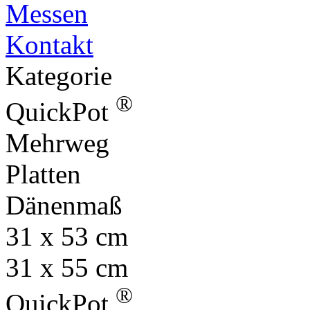
Messen
Kontakt
Kategorie
®
QuickPot
Mehrweg
Platten
Dänenmaß
31 x 53 cm
31 x 55 cm
®
QuickPot