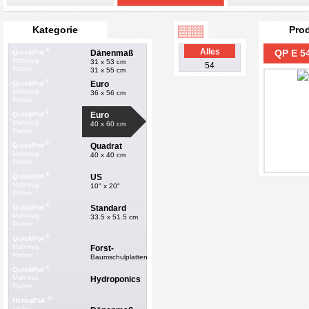
Kategorie
Pro
®
Alles
QP E 5
Dänenmaß
QuickPot
Mehrweg
31 x 53 cm
54
Platten
31 x 55 cm
®
Euro
QuickPot
Mehrweg
36 x 56 cm
Platten
®
Euro
QuickPot
Mehrweg
40 x 60 cm
Platten
®
Quadrat
QuickPot
Mehrweg
40 x 40 cm
Platten
®
US
QuickPot
Mehrweg
10" x 20"
Platten
®
Standard
QuickPot
Mehrweg
33.5 x 51.5 cm
Platten
®
QuickPot
Forst-
Mehrweg
Platten
Baumschulplatten
®
QuickPot
Hydroponics
Mehrweg
Platten
®
HerkuPak