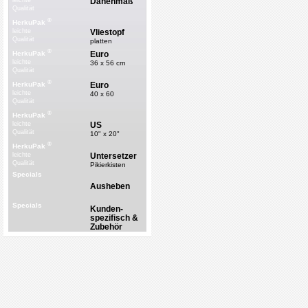
Dänenmaß
leichte
Qualität
®
HerkuPak
Vliestopf
leichte
Qualität
platten
®
Euro
HerkuPak
leichte
36 x 56 cm
Qualität
®
Euro
HerkuPak
leichte
40 x 60
Qualität
®
HerkuPak
US
leichte
Qualität
10" x 20"
®
HerkuPak
Untersetzer
leichte
Qualität
Pikierkisten
Specials
Ausheben
Specials
Kunden-
spezifisch &
Zubehör