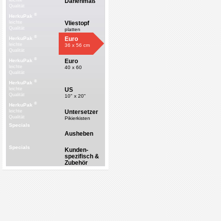
Dänenmaß
leichte
Qualität
®
HerkuPak
Vliestopf
leichte
Qualität
platten
®
Euro
HerkuPak
leichte
36 x 56 cm
Qualität
®
Euro
HerkuPak
leichte
40 x 60
Qualität
®
HerkuPak
US
leichte
Qualität
10" x 20"
®
HerkuPak
Untersetzer
leichte
Qualität
Pikierkisten
Specials
Ausheben
Specials
Kunden-
spezifisch &
Zubehör