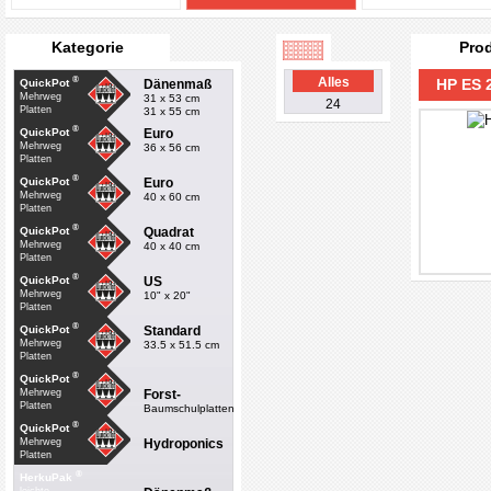
Kategorie
Pro
®
Alles
HP ES 
Dänenmaß
QuickPot
Mehrweg
31 x 53 cm
24
Platten
31 x 55 cm
®
Euro
QuickPot
Mehrweg
36 x 56 cm
Platten
®
Euro
QuickPot
Mehrweg
40 x 60 cm
Platten
®
Quadrat
QuickPot
Mehrweg
40 x 40 cm
Platten
®
US
QuickPot
Mehrweg
10" x 20"
Platten
®
Standard
QuickPot
Mehrweg
33.5 x 51.5 cm
Platten
®
QuickPot
Forst-
Mehrweg
Platten
Baumschulplatten
®
QuickPot
Hydroponics
Mehrweg
Platten
®
HerkuPak