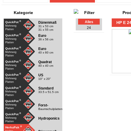
Kategorie
Pro
®
Alles
HP E 24
Dänenmaß
QuickPot
Mehrweg
31 x 53 cm
24
Platten
31 x 55 cm
®
Euro
QuickPot
Mehrweg
36 x 56 cm
Platten
®
Euro
QuickPot
Mehrweg
40 x 60 cm
Platten
®
Quadrat
QuickPot
Mehrweg
40 x 40 cm
Platten
®
US
QuickPot
Mehrweg
10" x 20"
Platten
®
Standard
QuickPot
Mehrweg
33.5 x 51.5 cm
Platten
®
QuickPot
Forst-
Mehrweg
Platten
Baumschulplatten
®
QuickPot
Hydroponics
Mehrweg
Platten
®
HerkuPak