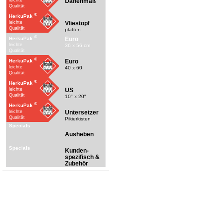
Dänenmaß
leichte
Qualität
®
HerkuPak
Vliestopf
leichte
Qualität
platten
®
Euro
HerkuPak
leichte
36 x 56 cm
Qualität
®
Euro
HerkuPak
leichte
40 x 60
Qualität
®
HerkuPak
US
leichte
Qualität
10" x 20"
®
HerkuPak
Untersetzer
leichte
Qualität
Pikierkisten
Specials
Ausheben
Specials
Kunden-
spezifisch &
Zubehör