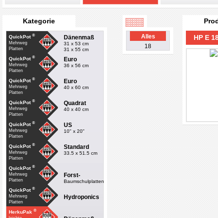
Kategorie
Pro
®
Alles
HP E 1
Dänenmaß
QuickPot
Mehrweg
31 x 53 cm
18
Platten
31 x 55 cm
®
Euro
QuickPot
Mehrweg
36 x 56 cm
Platten
®
Euro
QuickPot
Mehrweg
40 x 60 cm
Platten
®
Quadrat
QuickPot
Mehrweg
40 x 40 cm
Platten
®
US
QuickPot
Mehrweg
10" x 20"
Platten
®
Standard
QuickPot
Mehrweg
33.5 x 51.5 cm
Platten
®
QuickPot
Forst-
Mehrweg
Platten
Baumschulplatten
®
QuickPot
Hydroponics
Mehrweg
Platten
®
HerkuPak