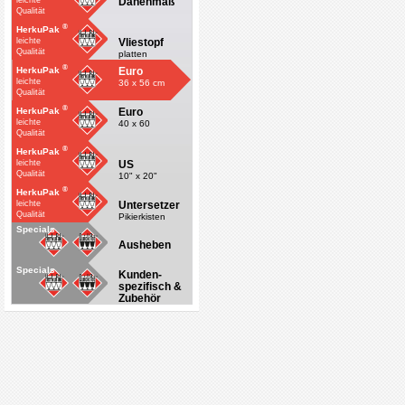
Dänenmaß
leichte
Qualität
®
HerkuPak
Vliestopf
leichte
Qualität
platten
®
Euro
HerkuPak
leichte
36 x 56 cm
Qualität
®
Euro
HerkuPak
leichte
40 x 60
Qualität
®
HerkuPak
US
leichte
Qualität
10" x 20"
®
HerkuPak
Untersetzer
leichte
Qualität
Pikierkisten
Specials
Ausheben
Specials
Kunden-
spezifisch &
Zubehör