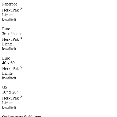
Paperpot
®
HerkuPak
Lichte
kwaliteit
Euro
36 x 56 cm
®
HerkuPak
Lichte
kwaliteit
Euro
40 x 60
®
HerkuPak
Lichte
kwaliteit
US
10" x 20"
®
HerkuPak
Lichte
kwaliteit
Onderzetters Stekkisten