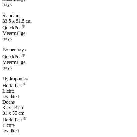
trays
Standard
33.5 x 51.5 cm
®
QuickPot
Meermalige
trays
Bomentrays
®
QuickPot
Meermalige
trays
Hydroponics
®
HerkuPak
Lichte
kwaliteit
Deens
31 x 53 cm
31 x 55 cm
®
HerkuPak
Lichte
kwaliteit