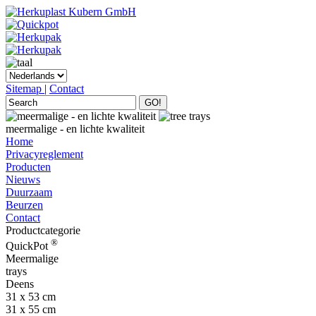
Sitemap
|
Contact
GO!
meermalige - en lichte kwaliteit
Home
Privacyreglement
Producten
Nieuws
Duurzaam
Beurzen
Contact
Productcategorie
®
QuickPot
Meermalige
trays
Deens
31 x 53 cm
31 x 55 cm