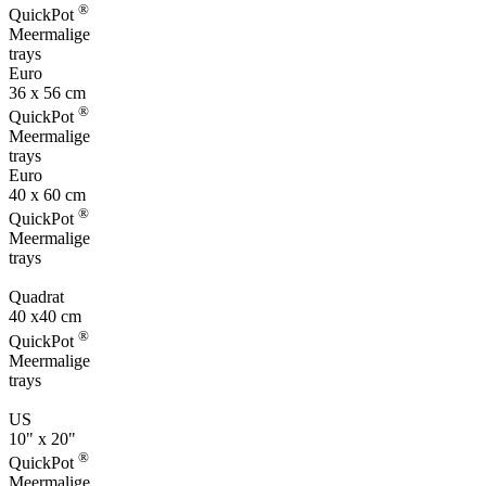
®
QuickPot
Meermalige
trays
Euro
36 x 56 cm
®
QuickPot
Meermalige
trays
Euro
40 x 60 cm
®
QuickPot
Meermalige
trays
Quadrat
40 x40 cm
®
QuickPot
Meermalige
trays
US
10" x 20"
®
QuickPot
Meermalige