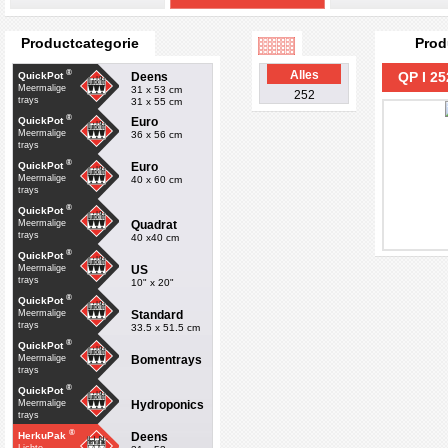
Productcategorie
Prod
®
Alles
QP I 25
Deens
QuickPot
Meermalige
31 x 53 cm
252
trays
31 x 55 cm
®
Euro
QuickPot
Meermalige
36 x 56 cm
trays
®
Euro
QuickPot
Meermalige
40 x 60 cm
trays
®
QuickPot
Quadrat
Meermalige
trays
40 x40 cm
®
QuickPot
US
Meermalige
trays
10" x 20"
®
QuickPot
Standard
Meermalige
trays
33.5 x 51.5 cm
®
QuickPot
Bomentrays
Meermalige
trays
®
QuickPot
Hydroponics
Meermalige
trays
®
Deens
HerkuPak