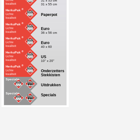
Lichte
31 x 53 cm
kwaliteit
31 x 55 cm
®
HerkuPak
Paperpot
Lichte
kwaliteit
®
HerkuPak
Euro
Lichte
kwaliteit
36 x 56 cm
®
HerkuPak
Euro
Lichte
kwaliteit
40 x 60
®
HerkuPak
US
Lichte
kwaliteit
10" x 20"
®
HerkuPak
Onderzetters
Lichte
kwaliteit
Stekkisten
Specials
Uitdrukken
Specials
Specials