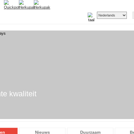
te kwaliteit
ten
Nieuws
Duurzaam
B