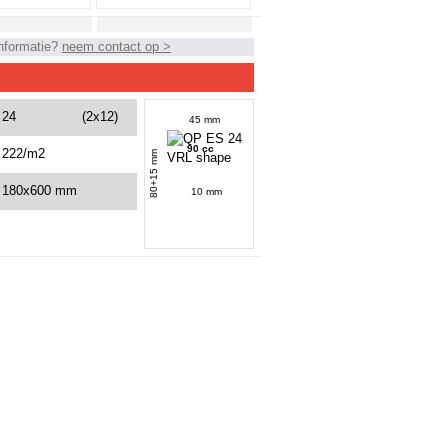
nformatie?
neem contact op >
24
(2x12)
45 mm
90 cc
222/m2
80+15 mm
180x600 mm
10 mm