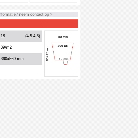
nformatie?
neem contact op >
18
(4-5-4-5)
80 mm
260 cc
89/m2
85+15 mm
360x560 mm
12 mm