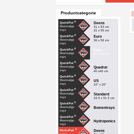
Productcategorie
®
Deens
QuickPot
Meermalige
31 x 53 cm
trays
31 x 55 cm
®
Euro
QuickPot
Meermalige
36 x 56 cm
trays
®
Euro
QuickPot
Meermalige
40 x 60 cm
trays
®
QuickPot
Quadrat
Meermalige
trays
40 x40 cm
®
QuickPot
US
Meermalige
trays
10" x 20"
®
QuickPot
Standard
Meermalige
trays
33.5 x 51.5 cm
®
QuickPot
Bomentrays
Meermalige
trays
®
QuickPot
Hydroponics
Meermalige
trays
®
Deens
HerkuPak