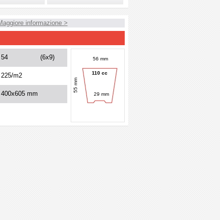
Maggiore informazione >
54
(6x9)
56 mm
110 cc
225/m2
55 mm
400x605 mm
29 mm