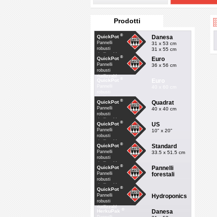
Prodotti
®
Danesa
QuickPot
Pannelli
31 x 53 cm
robusti
31 x 55 cm
riutilizzabl
®
Euro
QuickPot
Pannelli
36 x 56 cm
robusti
riutilizzabl
®
Euro
QuickPot
Pannelli
40 x 60 cm
robusti
riutilizzabl
®
Quadrat
QuickPot
Pannelli
40 x 40 cm
robusti
riutilizzabl
®
US
QuickPot
Pannelli
10" x 20"
robusti
riutilizzabl
®
Standard
QuickPot
Pannelli
33.5 x 51.5 cm
robusti
riutilizzabl
®
Pannelli
QuickPot
forestali
Pannelli
robusti
riutilizzabl
®
QuickPot
Hydroponics
Pannelli
robusti
riutilizzabl
®
Danesa
HerkuPak