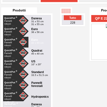
Prodotti
Pro
®
Tutto
QP E 2
Danesa
QuickPot
Pannelli
31 x 53 cm
228
robusti
31 x 55 cm
riutilizzabl
®
Euro
QuickPot
Pannelli
36 x 56 cm
robusti
riutilizzabl
®
Euro
QuickPot
Pannelli
40 x 60 cm
robusti
riutilizzabl
®
Quadrat
QuickPot
Pannelli
40 x 40 cm
robusti
riutilizzabl
®
US
QuickPot
Pannelli
10" x 20"
robusti
riutilizzabl
®
Standard
QuickPot
Pannelli
33.5 x 51.5 cm
robusti
riutilizzabl
®
Pannelli
QuickPot
forestali
Pannelli
robusti
riutilizzabl
®
QuickPot
Hydroponics
Pannelli
robusti
riutilizzabl
®
Danesa
HerkuPak