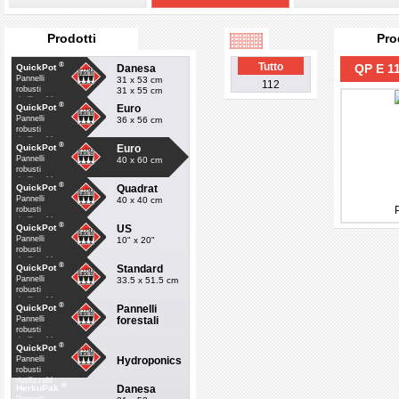
Prodotti
Pro
®
Tutto
QP E 1
Danesa
QuickPot
Pannelli
31 x 53 cm
112
robusti
31 x 55 cm
riutilizzabl
®
Euro
QuickPot
Pannelli
36 x 56 cm
robusti
riutilizzabl
®
Euro
QuickPot
Pannelli
40 x 60 cm
robusti
riutilizzabl
®
Quadrat
QuickPot
Pannelli
40 x 40 cm
robusti
riutilizzabl
®
US
QuickPot
Pannelli
10" x 20"
robusti
riutilizzabl
®
Standard
QuickPot
Pannelli
33.5 x 51.5 cm
robusti
riutilizzabl
®
Pannelli
QuickPot
forestali
Pannelli
robusti
riutilizzabl
®
QuickPot
Hydroponics
Pannelli
robusti
riutilizzabl
®
Danesa
HerkuPak