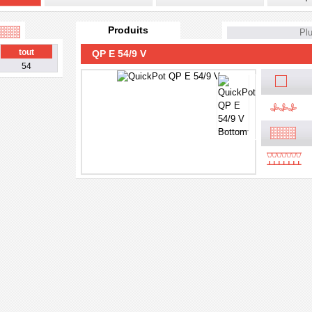
Produits
Plu
tout
QP E 54/9 V
54