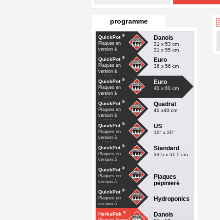
programme
®
Danois
QuickPot
Plaques en
31 x 53 cm
version à
31 x 55 cm
multiple
®
Euro
QuickPot
Plaques en
36 x 56 cm
version à
multiple
®
Euro
QuickPot
Plaques en
40 x 60 cm
version à
multiple
®
Quadrat
QuickPot
Plaques en
40 x40 cm
version à
multiple
®
US
QuickPot
Plaques en
10" x 20"
version à
multiple
®
Standard
QuickPot
Plaques en
33.5 x 51.5 cm
version à
multiple
®
QuickPot
Plaques
Plaques en
version à
pépinierè
multiple
®
QuickPot
Hydroponics
Plaques en
version à
multiple
®
Danois
HerkuPak