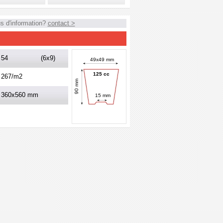
s d'information?
contact >
54
(6x9)
49x49 mm
125 cc
267/m2
90 mm
360x560 mm
15 mm