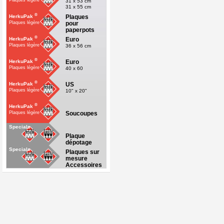
Plaques légère
31 x 53 cm
31 x 55 cm
®
Plaques
HerkuPak
pour
Plaques légère
paperpots
®
Euro
HerkuPak
Plaques légère
36 x 56 cm
®
Euro
HerkuPak
Plaques légère
40 x 60
®
US
HerkuPak
Plaques légère
10" x 20"
®
HerkuPak
Soucoupes
Plaques légère
Specials
Plaque
dépotage
Specials
Plaques sur
mesure
Accessoires