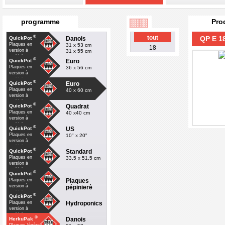
programme
Pro
®
tout
QP E 1
Danois
QuickPot
Plaques en
31 x 53 cm
18
version à
31 x 55 cm
multiple
®
Euro
QuickPot
Plaques en
36 x 56 cm
version à
multiple
®
Euro
QuickPot
Plaques en
40 x 60 cm
version à
multiple
®
Quadrat
QuickPot
Plaques en
40 x40 cm
version à
multiple
®
US
QuickPot
Plaques en
10" x 20"
version à
multiple
®
Standard
QuickPot
Plaques en
33.5 x 51.5 cm
version à
multiple
®
QuickPot
Plaques
Plaques en
version à
pépinierè
multiple
®
QuickPot
Hydroponics
Plaques en
version à
multiple
®
Danois
HerkuPak