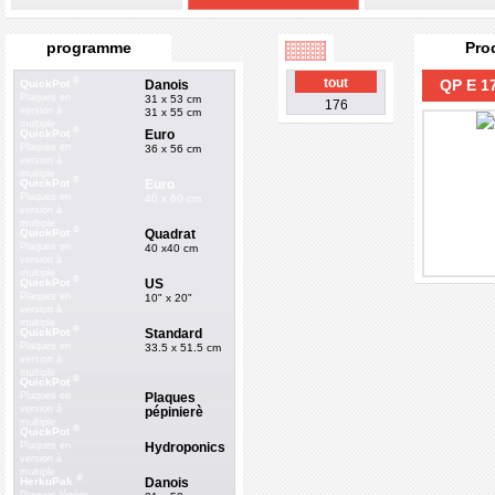
programme
Pro
®
tout
QP E 1
Danois
QuickPot
Plaques en
31 x 53 cm
176
version à
31 x 55 cm
multiple
®
Euro
QuickPot
Plaques en
36 x 56 cm
version à
multiple
®
Euro
QuickPot
Plaques en
40 x 60 cm
version à
multiple
®
Quadrat
QuickPot
Plaques en
40 x40 cm
version à
multiple
®
US
QuickPot
Plaques en
10" x 20"
version à
multiple
®
Standard
QuickPot
Plaques en
33.5 x 51.5 cm
version à
multiple
®
QuickPot
Plaques
Plaques en
version à
pépinierè
multiple
®
QuickPot
Hydroponics
Plaques en
version à
multiple
®
Danois
HerkuPak