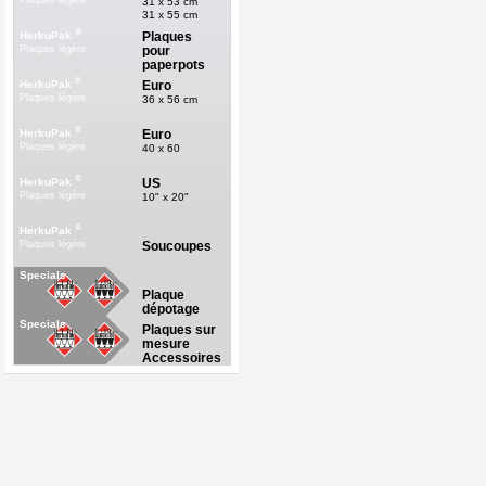
Plaques légère
31 x 53 cm
31 x 55 cm
®
Plaques
HerkuPak
pour
Plaques légère
paperpots
®
Euro
HerkuPak
Plaques légère
36 x 56 cm
®
Euro
HerkuPak
Plaques légère
40 x 60
®
US
HerkuPak
Plaques légère
10" x 20"
®
HerkuPak
Soucoupes
Plaques légère
Specials
Plaque
dépotage
Specials
Plaques sur
mesure
Accessoires