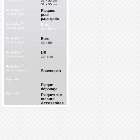
Plaques légère
31 x 53 cm
31 x 55 cm
®
Plaques
HerkuPak
pour
Plaques légère
paperpots
®
Euro
HerkuPak
Plaques légère
36 x 56 cm
®
Euro
HerkuPak
Plaques légère
40 x 60
®
US
HerkuPak
Plaques légère
10" x 20"
®
HerkuPak
Soucoupes
Plaques légère
Specials
Plaque
dépotage
Specials
Plaques sur
mesure
Accessoires