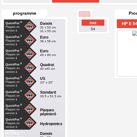
programme
Pro
®
tout
HP E 54
Danois
QuickPot
Plaques en
31 x 53 cm
54
version à
31 x 55 cm
multiple
®
Euro
QuickPot
Plaques en
36 x 56 cm
version à
multiple
®
Euro
QuickPot
Plaques en
40 x 60 cm
version à
multiple
®
Quadrat
QuickPot
Plaques en
40 x40 cm
version à
multiple
®
US
QuickPot
Plaques en
10" x 20"
version à
multiple
®
Standard
QuickPot
Plaques en
33.5 x 51.5 cm
version à
multiple
®
QuickPot
Plaques
Plaques en
version à
pépinierè
multiple
®
QuickPot
Hydroponics
Plaques en
version à
multiple
®
Danois
HerkuPak