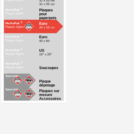
Plaques légère
31 x 53 cm
31 x 55 cm
®
Plaques
HerkuPak
pour
Plaques légère
paperpots
®
Euro
HerkuPak
Plaques légère
36 x 56 cm
®
Euro
HerkuPak
Plaques légère
40 x 60
®
US
HerkuPak
Plaques légère
10" x 20"
®
HerkuPak
Soucoupes
Plaques légère
Specials
Plaque
dépotage
Specials
Plaques sur
mesure
Accessoires