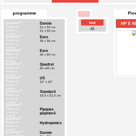
programme
Pro
®
tout
HP E 4
Danois
QuickPot
Plaques en
31 x 53 cm
48
version à
31 x 55 cm
multiple
®
Euro
QuickPot
Plaques en
36 x 56 cm
version à
multiple
®
Euro
QuickPot
Plaques en
40 x 60 cm
version à
multiple
®
Quadrat
QuickPot
Plaques en
40 x40 cm
version à
multiple
®
US
QuickPot
Plaques en
10" x 20"
version à
multiple
®
Standard
QuickPot
Plaques en
33.5 x 51.5 cm
version à
multiple
®
QuickPot
Plaques
Plaques en
version à
pépinierè
multiple
®
QuickPot
Hydroponics
Plaques en
version à
multiple
®
Danois
HerkuPak