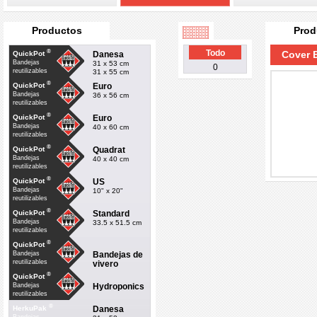
Productos
Prod
®
Todo
Cover 
Danesa
QuickPot
Bandejas
31 x 53 cm
0
reutilizables
31 x 55 cm
®
Euro
QuickPot
Bandejas
36 x 56 cm
reutilizables
®
Euro
QuickPot
Bandejas
40 x 60 cm
reutilizables
®
Quadrat
QuickPot
Bandejas
40 x 40 cm
reutilizables
®
US
QuickPot
Bandejas
10" x 20"
reutilizables
®
Standard
QuickPot
Bandejas
33.5 x 51.5 cm
reutilizables
®
QuickPot
Bandejas de
Bandejas
reutilizables
vivero
®
QuickPot
Hydroponics
Bandejas
reutilizables
®
Danesa
HerkuPak