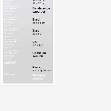
Bandejas
31 x 53 cm
ligeras
31 x 55 cm
economicas
®
Bandejas de
HerkuPak
paperpot
Bandejas
ligeras
economicas
®
Euro
HerkuPak
Bandejas
36 x 56 cm
ligeras
economicas
®
Euro
HerkuPak
Bandejas
40 x 60
ligeras
economicas
®
US
HerkuPak
Bandejas
10" x 20"
ligeras
economicas
®
Casse do
HerkuPak
seminie
Bandejas
ligeras
economicas
Specials
Placa
Sacacepellones
Specials
Moldeo a
medida