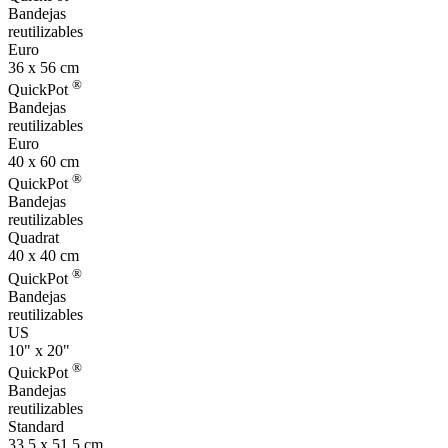
Bandejas
reutilizables
Euro
36 x 56 cm
®
QuickPot
Bandejas
reutilizables
Euro
40 x 60 cm
®
QuickPot
Bandejas
reutilizables
Quadrat
40 x 40 cm
®
QuickPot
Bandejas
reutilizables
US
10" x 20"
®
QuickPot
Bandejas
reutilizables
Standard
33.5 x 51.5 cm