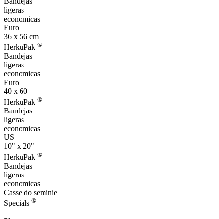
Bandejas
ligeras
economicas
Euro
36 x 56 cm
®
HerkuPak
Bandejas
ligeras
economicas
Euro
40 x 60
®
HerkuPak
Bandejas
ligeras
economicas
US
10" x 20"
®
HerkuPak
Bandejas
ligeras
economicas
Casse do seminie
®
Specials