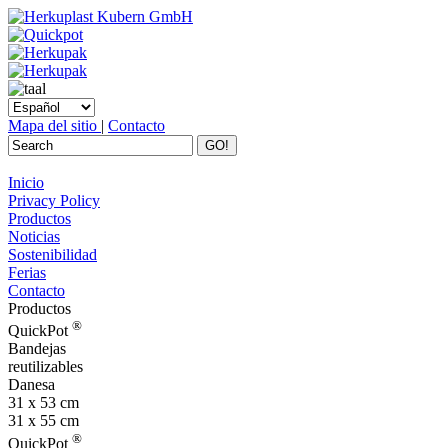
Mapa del sitio
|
Contacto
GO!
Inicio
Privacy Policy
Productos
Noticias
Sostenibilidad
Ferias
Contacto
Productos
®
QuickPot
Bandejas
reutilizables
Danesa
31 x 53 cm
31 x 55 cm
®
QuickPot