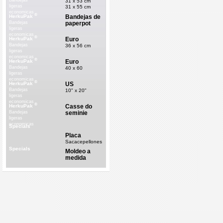
Bandejas
31 x 53 cm
ligeras
31 x 55 cm
economicas
®
Bandejas de
HerkuPak
paperpot
Bandejas
ligeras
economicas
®
Euro
HerkuPak
Bandejas
36 x 56 cm
ligeras
economicas
®
Euro
HerkuPak
Bandejas
40 x 60
ligeras
economicas
®
US
HerkuPak
Bandejas
10" x 20"
ligeras
economicas
®
Casse do
HerkuPak
seminie
Bandejas
ligeras
economicas
Specials
Placa
Sacacepellones
Specials
Moldeo a
medida