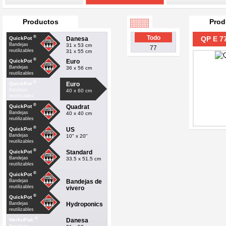
Productos
Prod
®
Todo
QP E 77
Danesa
QuickPot
Bandejas
31 x 53 cm
77
reutilizables
31 x 55 cm
®
Euro
QuickPot
Bandejas
36 x 56 cm
reutilizables
®
Euro
QuickPot
Bandejas
40 x 60 cm
reutilizables
®
Quadrat
QuickPot
Bandejas
40 x 40 cm
reutilizables
®
US
QuickPot
Bandejas
10" x 20"
reutilizables
®
Standard
QuickPot
Bandejas
33.5 x 51.5 cm
reutilizables
®
QuickPot
Bandejas de
Bandejas
reutilizables
vivero
®
QuickPot
Hydroponics
Bandejas
reutilizables
®
Danesa
HerkuPak