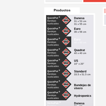
Productos
®
Danesa
QuickPot
Bandejas
31 x 53 cm
reutilizables
31 x 55 cm
®
Euro
QuickPot
Bandejas
36 x 56 cm
reutilizables
®
Euro
QuickPot
Bandejas
40 x 60 cm
reutilizables
®
Quadrat
QuickPot
Bandejas
40 x 40 cm
reutilizables
®
US
QuickPot
Bandejas
10" x 20"
reutilizables
®
Standard
QuickPot
Bandejas
33.5 x 51.5 cm
reutilizables
®
QuickPot
Bandejas de
Bandejas
reutilizables
vivero
®
QuickPot
Hydroponics
Bandejas
reutilizables
®
Danesa
HerkuPak