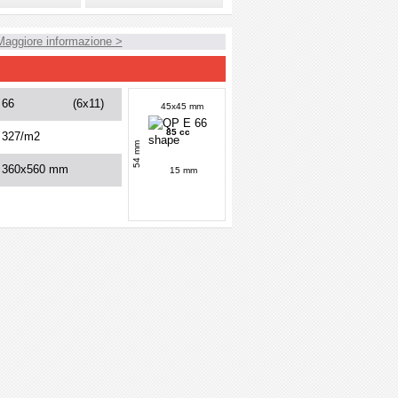
Maggiore informazione >
66
(6x11)
45x45 mm
85 cc
327/m2
54 mm
360x560 mm
15 mm