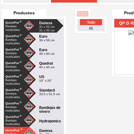
Productos
Prod
®
Todo
QP D 45
Danesa
QuickPot
Bandejas
31 x 53 cm
45
reutilizables
31 x 55 cm
®
Euro
QuickPot
Bandejas
36 x 56 cm
reutilizables
®
Euro
QuickPot
Bandejas
40 x 60 cm
reutilizables
®
Quadrat
QuickPot
Bandejas
40 x 40 cm
reutilizables
®
US
QuickPot
Bandejas
10" x 20"
reutilizables
®
Standard
QuickPot
Bandejas
33.5 x 51.5 cm
reutilizables
®
QuickPot
Bandejas de
Bandejas
reutilizables
vivero
®
QuickPot
Hydroponics
Bandejas
reutilizables
®
Danesa
HerkuPak