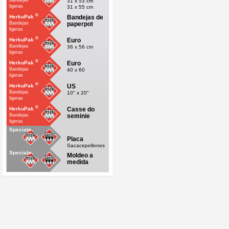
Bandejas
31 x 53 cm
ligeras
31 x 55 cm
economicas
®
Bandejas de
HerkuPak
paperpot
Bandejas
ligeras
economicas
®
Euro
HerkuPak
Bandejas
36 x 56 cm
ligeras
economicas
®
Euro
HerkuPak
Bandejas
40 x 60
ligeras
economicas
®
US
HerkuPak
Bandejas
10" x 20"
ligeras
economicas
®
Casse do
HerkuPak
seminie
Bandejas
ligeras
economicas
Specials
Placa
Sacacepellones
Specials
Moldeo a
medida