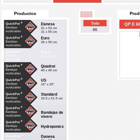
Productos
Prod
®
Todo
QP E 6
Danesa
QuickPot
Bandejas
31 x 53 cm
66
reutilizables
31 x 55 cm
®
Euro
QuickPot
Bandejas
36 x 56 cm
reutilizables
®
Euro
QuickPot
Bandejas
40 x 60 cm
reutilizables
®
Quadrat
QuickPot
Bandejas
40 x 40 cm
reutilizables
®
US
QuickPot
Bandejas
10" x 20"
reutilizables
®
Standard
QuickPot
Bandejas
33.5 x 51.5 cm
reutilizables
®
QuickPot
Bandejas de
Bandejas
reutilizables
vivero
®
QuickPot
Hydroponics
Bandejas
reutilizables
®
Danesa
HerkuPak