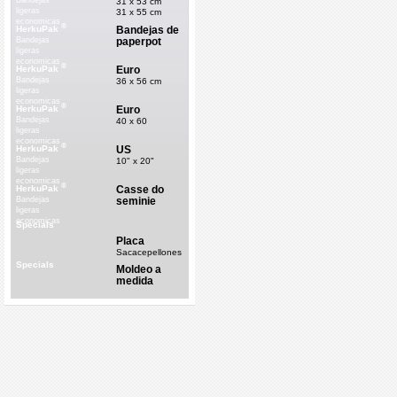
Bandejas
31 x 53 cm
ligeras
31 x 55 cm
economicas
®
Bandejas de
HerkuPak
paperpot
Bandejas
ligeras
economicas
®
Euro
HerkuPak
Bandejas
36 x 56 cm
ligeras
economicas
®
Euro
HerkuPak
Bandejas
40 x 60
ligeras
economicas
®
US
HerkuPak
Bandejas
10" x 20"
ligeras
economicas
®
Casse do
HerkuPak
seminie
Bandejas
ligeras
economicas
Specials
Placa
Sacacepellones
Specials
Moldeo a
medida