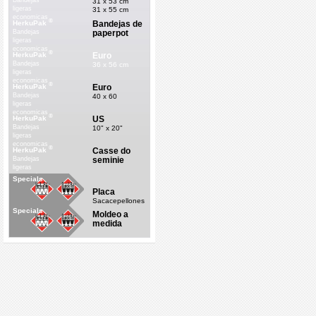
Bandejas
31 x 53 cm
ligeras
31 x 55 cm
economicas
®
Bandejas de
HerkuPak
paperpot
Bandejas
ligeras
economicas
®
Euro
HerkuPak
Bandejas
36 x 56 cm
ligeras
economicas
®
Euro
HerkuPak
Bandejas
40 x 60
ligeras
economicas
®
US
HerkuPak
Bandejas
10" x 20"
ligeras
economicas
®
Casse do
HerkuPak
seminie
Bandejas
ligeras
economicas
Specials
Placa
Sacacepellones
Specials
Moldeo a
medida