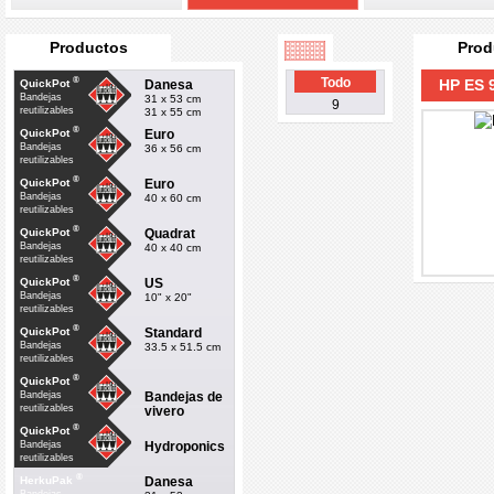
Productos
Prod
®
Todo
HP ES 
Danesa
QuickPot
Bandejas
31 x 53 cm
9
reutilizables
31 x 55 cm
®
Euro
QuickPot
Bandejas
36 x 56 cm
reutilizables
®
Euro
QuickPot
Bandejas
40 x 60 cm
reutilizables
®
Quadrat
QuickPot
Bandejas
40 x 40 cm
reutilizables
®
US
QuickPot
Bandejas
10" x 20"
reutilizables
®
Standard
QuickPot
Bandejas
33.5 x 51.5 cm
reutilizables
®
QuickPot
Bandejas de
Bandejas
reutilizables
vivero
®
QuickPot
Hydroponics
Bandejas
reutilizables
®
Danesa
HerkuPak