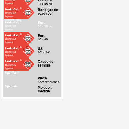
Bandejas
31 x 53 cm
ligeras
31 x 55 cm
economicas
®
Bandejas de
HerkuPak
paperpot
Bandejas
ligeras
economicas
®
Euro
HerkuPak
Bandejas
36 x 56 cm
ligeras
economicas
®
Euro
HerkuPak
Bandejas
40 x 60
ligeras
economicas
®
US
HerkuPak
Bandejas
10" x 20"
ligeras
economicas
®
Casse do
HerkuPak
seminie
Bandejas
ligeras
economicas
Specials
Placa
Sacacepellones
Specials
Moldeo a
medida