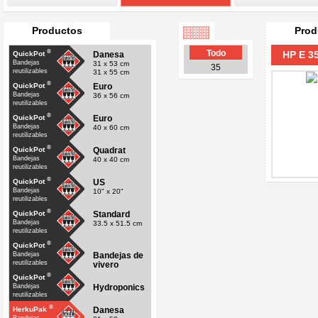
Productos
Prod
®
Todo
HP E 3
Danesa
QuickPot
Bandejas
31 x 53 cm
35
reutilizables
31 x 55 cm
®
Euro
QuickPot
Bandejas
36 x 56 cm
reutilizables
®
Euro
QuickPot
Bandejas
40 x 60 cm
reutilizables
®
Quadrat
QuickPot
Bandejas
40 x 40 cm
reutilizables
®
US
QuickPot
Bandejas
10" x 20"
reutilizables
®
Standard
QuickPot
Bandejas
33.5 x 51.5 cm
reutilizables
®
QuickPot
Bandejas de
Bandejas
reutilizables
vivero
®
QuickPot
Hydroponics
Bandejas
reutilizables
®
Danesa
HerkuPak