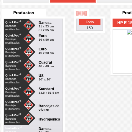
Productos
Prod
®
Todo
HP E 15
Danesa
QuickPot
Bandejas
31 x 53 cm
150
reutilizables
31 x 55 cm
®
Euro
QuickPot
Bandejas
36 x 56 cm
reutilizables
®
Euro
QuickPot
Bandejas
40 x 60 cm
reutilizables
®
Quadrat
QuickPot
Bandejas
40 x 40 cm
reutilizables
®
US
QuickPot
Bandejas
10" x 20"
reutilizables
®
Standard
QuickPot
Bandejas
33.5 x 51.5 cm
reutilizables
®
QuickPot
Bandejas de
Bandejas
reutilizables
vivero
®
QuickPot
Hydroponics
Bandejas
reutilizables
®
Danesa
HerkuPak