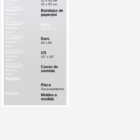
Bandejas
31 x 53 cm
ligeras
31 x 55 cm
economicas
®
Bandejas de
HerkuPak
paperpot
Bandejas
ligeras
economicas
®
Euro
HerkuPak
Bandejas
36 x 56 cm
ligeras
economicas
®
Euro
HerkuPak
Bandejas
40 x 60
ligeras
economicas
®
US
HerkuPak
Bandejas
10" x 20"
ligeras
economicas
®
Casse do
HerkuPak
seminie
Bandejas
ligeras
economicas
Specials
Placa
Sacacepellones
Specials
Moldeo a
medida