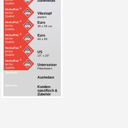
Dänenmaß
leichte
Qualität
®
HerkuPak
Vliestopf
leichte
Qualität
platten
®
Euro
HerkuPak
leichte
36 x 56 cm
Qualität
®
Euro
HerkuPak
leichte
40 x 60
Qualität
®
HerkuPak
US
leichte
Qualität
10" x 20"
®
HerkuPak
Untersetzer
leichte
Qualität
Pikierkisten
Specials
Ausheben
Specials
Kunden-
spezifisch &
Zubehör