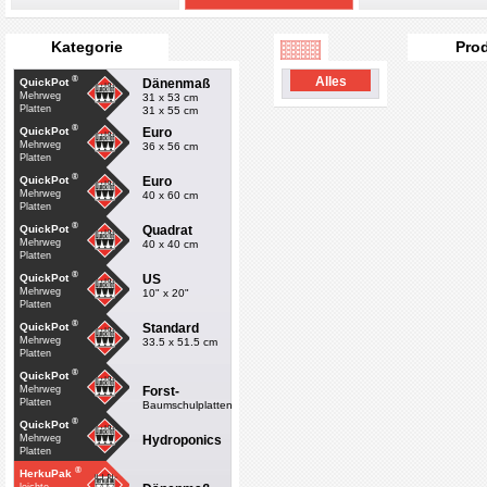
Kategorie
Pro
®
Alles
Dänenmaß
QuickPot
Mehrweg
31 x 53 cm
Platten
31 x 55 cm
®
Euro
QuickPot
Mehrweg
36 x 56 cm
Platten
®
Euro
QuickPot
Mehrweg
40 x 60 cm
Platten
®
Quadrat
QuickPot
Mehrweg
40 x 40 cm
Platten
®
US
QuickPot
Mehrweg
10" x 20"
Platten
®
Standard
QuickPot
Mehrweg
33.5 x 51.5 cm
Platten
®
QuickPot
Forst-
Mehrweg
Platten
Baumschulplatten
®
QuickPot
Hydroponics
Mehrweg
Platten
®
HerkuPak