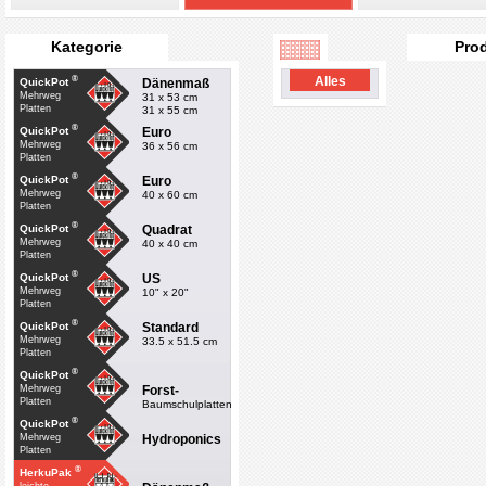
Kategorie
Pro
®
Alles
Dänenmaß
QuickPot
Mehrweg
31 x 53 cm
Platten
31 x 55 cm
®
Euro
QuickPot
Mehrweg
36 x 56 cm
Platten
®
Euro
QuickPot
Mehrweg
40 x 60 cm
Platten
®
Quadrat
QuickPot
Mehrweg
40 x 40 cm
Platten
®
US
QuickPot
Mehrweg
10" x 20"
Platten
®
Standard
QuickPot
Mehrweg
33.5 x 51.5 cm
Platten
®
QuickPot
Forst-
Mehrweg
Platten
Baumschulplatten
®
QuickPot
Hydroponics
Mehrweg
Platten
®
HerkuPak