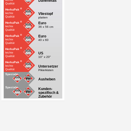
Dänenmaß
leichte
Qualität
®
HerkuPak
Vliestopf
leichte
Qualität
platten
®
Euro
HerkuPak
leichte
36 x 56 cm
Qualität
®
Euro
HerkuPak
leichte
40 x 60
Qualität
®
HerkuPak
US
leichte
Qualität
10" x 20"
®
HerkuPak
Untersetzer
leichte
Qualität
Pikierkisten
Specials
Ausheben
Specials
Kunden-
spezifisch &
Zubehör