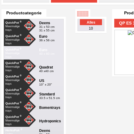
Productcategorie
Prod
®
Alles
QP ES 
Deens
QuickPot
Meermalige
31 x 53 cm
10
trays
31 x 55 cm
®
Euro
QuickPot
Meermalige
36 x 56 cm
trays
®
Euro
QuickPot
Meermalige
40 x 60 cm
trays
®
QuickPot
Quadrat
Meermalige
trays
40 x40 cm
®
QuickPot
US
Meermalige
trays
10" x 20"
®
QuickPot
Standard
Meermalige
trays
33.5 x 51.5 cm
®
QuickPot
Bomentrays
Meermalige
trays
®
QuickPot
Hydroponics
Meermalige
trays
®
Deens
HerkuPak