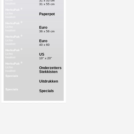
Lichte
31 x 53 cm
kwaliteit
31 x 55 cm
®
HerkuPak
Paperpot
Lichte
kwaliteit
®
HerkuPak
Euro
Lichte
kwaliteit
36 x 56 cm
®
HerkuPak
Euro
Lichte
kwaliteit
40 x 60
®
HerkuPak
US
Lichte
kwaliteit
10" x 20"
®
HerkuPak
Onderzetters
Lichte
kwaliteit
Stekkisten
Specials
Uitdrukken
Specials
Specials