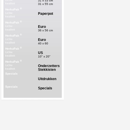
Lichte
31 x 53 cm
kwaliteit
31 x 55 cm
®
HerkuPak
Paperpot
Lichte
kwaliteit
®
HerkuPak
Euro
Lichte
kwaliteit
36 x 56 cm
®
HerkuPak
Euro
Lichte
kwaliteit
40 x 60
®
HerkuPak
US
Lichte
kwaliteit
10" x 20"
®
HerkuPak
Onderzetters
Lichte
kwaliteit
Stekkisten
Specials
Uitdrukken
Specials
Specials