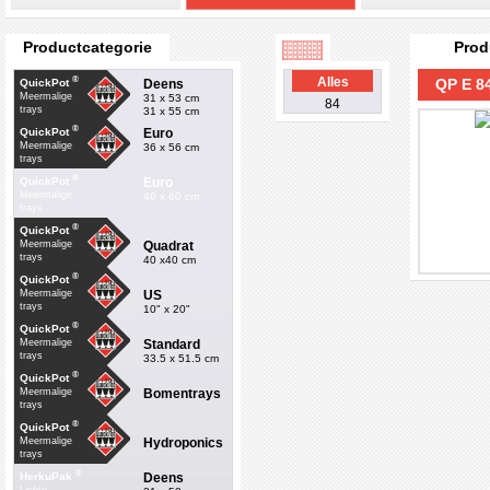
Productcategorie
Prod
®
Alles
QP E 8
Deens
QuickPot
Meermalige
31 x 53 cm
84
trays
31 x 55 cm
®
Euro
QuickPot
Meermalige
36 x 56 cm
trays
®
Euro
QuickPot
Meermalige
40 x 60 cm
trays
®
QuickPot
Quadrat
Meermalige
trays
40 x40 cm
®
QuickPot
US
Meermalige
trays
10" x 20"
®
QuickPot
Standard
Meermalige
trays
33.5 x 51.5 cm
®
QuickPot
Bomentrays
Meermalige
trays
®
QuickPot
Hydroponics
Meermalige
trays
®
Deens
HerkuPak