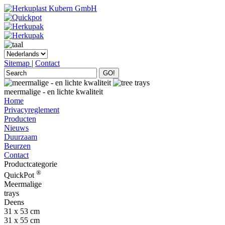
Sitemap
|
Contact
GO!
meermalige - en lichte kwaliteit
Home
Privacyreglement
Producten
Nieuws
Duurzaam
Beurzen
Contact
Productcategorie
®
QuickPot
Meermalige
trays
Deens
31 x 53 cm
31 x 55 cm