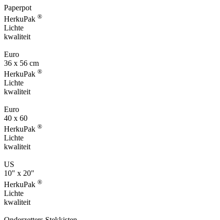
Paperpot
®
HerkuPak
Lichte
kwaliteit
Euro
36 x 56 cm
®
HerkuPak
Lichte
kwaliteit
Euro
40 x 60
®
HerkuPak
Lichte
kwaliteit
US
10" x 20"
®
HerkuPak
Lichte
kwaliteit
Onderzetters Stekkisten