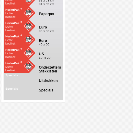
Lichte
31 x 53 cm
kwaliteit
31 x 55 cm
®
HerkuPak
Paperpot
Lichte
kwaliteit
®
HerkuPak
Euro
Lichte
kwaliteit
36 x 56 cm
®
HerkuPak
Euro
Lichte
kwaliteit
40 x 60
®
HerkuPak
US
Lichte
kwaliteit
10" x 20"
®
HerkuPak
Onderzetters
Lichte
kwaliteit
Stekkisten
Specials
Uitdrukken
Specials
Specials