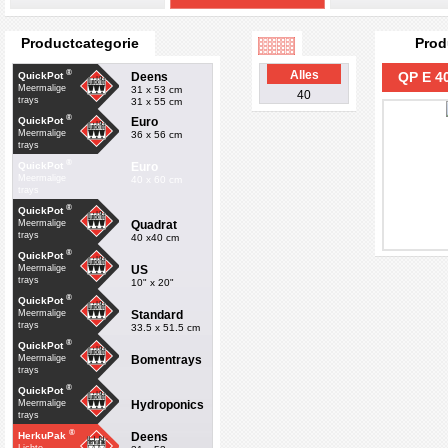
Productcategorie
Prod
®
Alles
QP E 4
Deens
QuickPot
Meermalige
31 x 53 cm
40
trays
31 x 55 cm
®
Euro
QuickPot
Meermalige
36 x 56 cm
trays
®
Euro
QuickPot
Meermalige
40 x 60 cm
trays
®
QuickPot
Quadrat
Meermalige
trays
40 x40 cm
®
QuickPot
US
Meermalige
trays
10" x 20"
®
QuickPot
Standard
Meermalige
trays
33.5 x 51.5 cm
®
QuickPot
Bomentrays
Meermalige
trays
®
QuickPot
Hydroponics
Meermalige
trays
®
Deens
HerkuPak