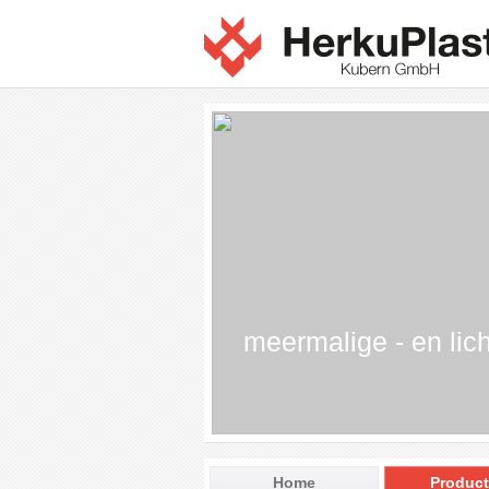
meermalige - en lich
Home
Produc