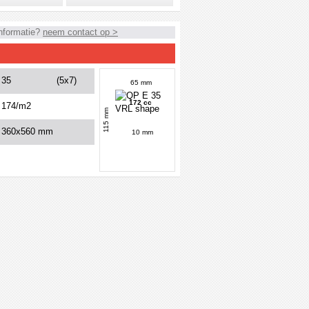
nformatie?
neem contact op >
35
(5x7)
65 mm
172 cc
174/m2
115 mm
360x560 mm
10 mm