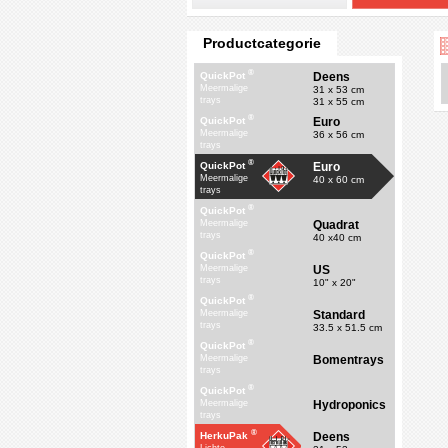
Productcategorie
®
Deens
QuickPot
Meermalige
31 x 53 cm
trays
31 x 55 cm
®
Euro
QuickPot
Meermalige
36 x 56 cm
trays
®
Euro
QuickPot
Meermalige
40 x 60 cm
trays
®
QuickPot
Quadrat
Meermalige
trays
40 x40 cm
®
QuickPot
US
Meermalige
trays
10" x 20"
®
QuickPot
Standard
Meermalige
trays
33.5 x 51.5 cm
®
QuickPot
Bomentrays
Meermalige
trays
®
QuickPot
Hydroponics
Meermalige
trays
®
Deens
HerkuPak