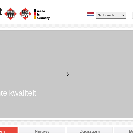
te kwaliteit
ten
Nieuws
Duurzaam
B