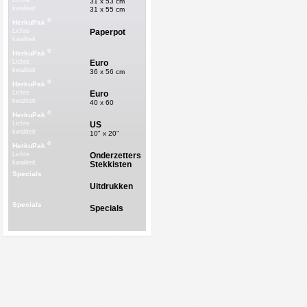
Lichte
31 x 53 cm
kwaliteit
31 x 55 cm
®
HerkuPak
Paperpot
Lichte
kwaliteit
®
HerkuPak
Euro
Lichte
kwaliteit
36 x 56 cm
®
HerkuPak
Euro
Lichte
kwaliteit
40 x 60
®
HerkuPak
US
Lichte
kwaliteit
10" x 20"
®
HerkuPak
Onderzetters
Lichte
kwaliteit
Stekkisten
Specials
Uitdrukken
Specials
Specials