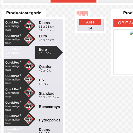
Productcategorie
Prod
®
Alles
QP E 2
Deens
QuickPot
Meermalige
31 x 53 cm
24
trays
31 x 55 cm
®
Euro
QuickPot
Meermalige
36 x 56 cm
trays
®
Euro
QuickPot
Meermalige
40 x 60 cm
trays
®
QuickPot
Quadrat
Meermalige
trays
40 x40 cm
®
QuickPot
US
Meermalige
trays
10" x 20"
®
QuickPot
Standard
Meermalige
trays
33.5 x 51.5 cm
®
QuickPot
Bomentrays
Meermalige
trays
®
QuickPot
Hydroponics
Meermalige
trays
®
Deens
HerkuPak