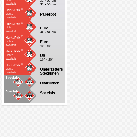
Lichte
31 x 53 cm
kwaliteit
31 x 55 cm
®
HerkuPak
Paperpot
Lichte
kwaliteit
®
HerkuPak
Euro
Lichte
kwaliteit
36 x 56 cm
®
HerkuPak
Euro
Lichte
kwaliteit
40 x 60
®
HerkuPak
US
Lichte
kwaliteit
10" x 20"
®
HerkuPak
Onderzetters
Lichte
kwaliteit
Stekkisten
Specials
Uitdrukken
Specials
Specials