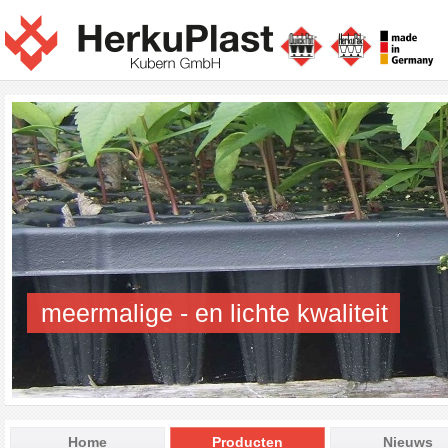
meermalige - en lichte kwaliteit
Home
Producten
Nieuws