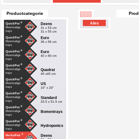
Productcategorie
Prod
®
Alles
Deens
QuickPot
Meermalige
31 x 53 cm
trays
31 x 55 cm
®
Euro
QuickPot
Meermalige
36 x 56 cm
trays
®
Euro
QuickPot
Meermalige
40 x 60 cm
trays
®
QuickPot
Quadrat
Meermalige
trays
40 x40 cm
®
QuickPot
US
Meermalige
trays
10" x 20"
®
QuickPot
Standard
Meermalige
trays
33.5 x 51.5 cm
®
QuickPot
Bomentrays
Meermalige
trays
®
QuickPot
Hydroponics
Meermalige
trays
®
Deens
HerkuPak