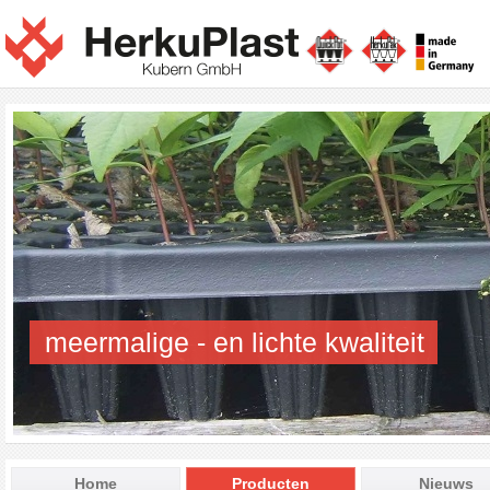
meermalige - en lichte kwaliteit
Home
Producten
Nieuws