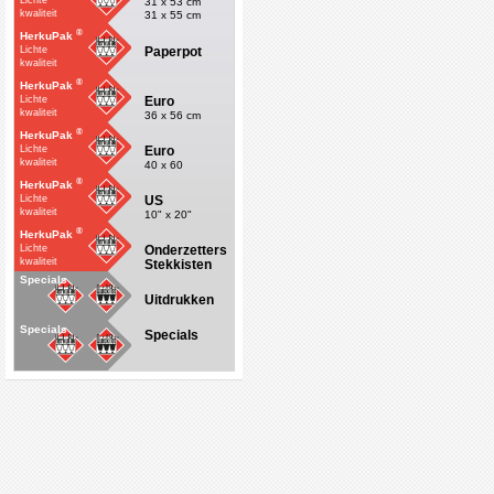
Lichte
31 x 53 cm
kwaliteit
31 x 55 cm
®
HerkuPak
Paperpot
Lichte
kwaliteit
®
HerkuPak
Euro
Lichte
kwaliteit
36 x 56 cm
®
HerkuPak
Euro
Lichte
kwaliteit
40 x 60
®
HerkuPak
US
Lichte
kwaliteit
10" x 20"
®
HerkuPak
Onderzetters
Lichte
kwaliteit
Stekkisten
Specials
Uitdrukken
Specials
Specials