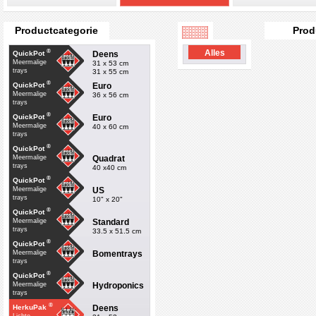
Productcategorie
Prod
®
Alles
Deens
QuickPot
Meermalige
31 x 53 cm
trays
31 x 55 cm
®
Euro
QuickPot
Meermalige
36 x 56 cm
trays
®
Euro
QuickPot
Meermalige
40 x 60 cm
trays
®
QuickPot
Quadrat
Meermalige
trays
40 x40 cm
®
QuickPot
US
Meermalige
trays
10" x 20"
®
QuickPot
Standard
Meermalige
trays
33.5 x 51.5 cm
®
QuickPot
Bomentrays
Meermalige
trays
®
QuickPot
Hydroponics
Meermalige
trays
®
Deens
HerkuPak