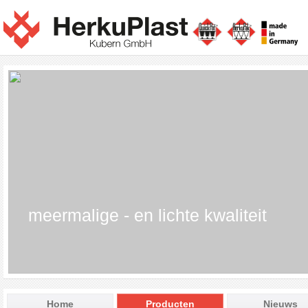
meermalige - en lichte kwaliteit
Home
Producten
Nieuws