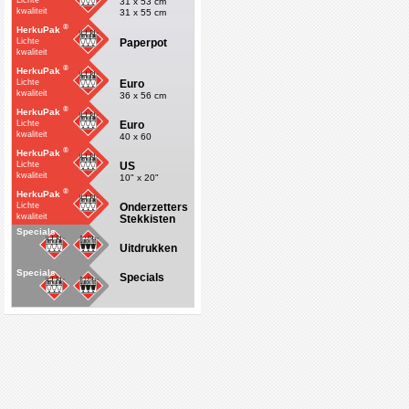
Lichte
31 x 53 cm
kwaliteit
31 x 55 cm
®
HerkuPak
Paperpot
Lichte
kwaliteit
®
HerkuPak
Euro
Lichte
kwaliteit
36 x 56 cm
®
HerkuPak
Euro
Lichte
kwaliteit
40 x 60
®
HerkuPak
US
Lichte
kwaliteit
10" x 20"
®
HerkuPak
Onderzetters
Lichte
kwaliteit
Stekkisten
Specials
Uitdrukken
Specials
Specials