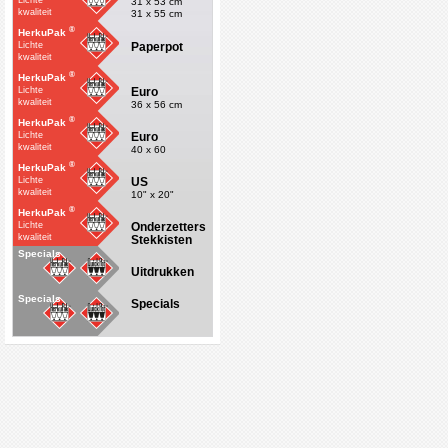
Lichte
31 x 53 cm
kwaliteit
31 x 55 cm
®
HerkuPak
Paperpot
Lichte
kwaliteit
®
HerkuPak
Euro
Lichte
kwaliteit
36 x 56 cm
®
HerkuPak
Euro
Lichte
kwaliteit
40 x 60
®
HerkuPak
US
Lichte
kwaliteit
10" x 20"
®
HerkuPak
Onderzetters
Lichte
kwaliteit
Stekkisten
Specials
Uitdrukken
Specials
Specials