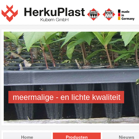
meermalige - en lichte kwaliteit
Home
Producten
Nieuws