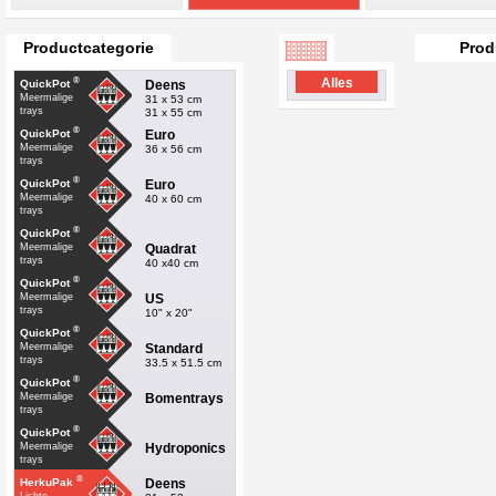
Productcategorie
Prod
®
Alles
Deens
QuickPot
Meermalige
31 x 53 cm
trays
31 x 55 cm
®
Euro
QuickPot
Meermalige
36 x 56 cm
trays
®
Euro
QuickPot
Meermalige
40 x 60 cm
trays
®
QuickPot
Quadrat
Meermalige
trays
40 x40 cm
®
QuickPot
US
Meermalige
trays
10" x 20"
®
QuickPot
Standard
Meermalige
trays
33.5 x 51.5 cm
®
QuickPot
Bomentrays
Meermalige
trays
®
QuickPot
Hydroponics
Meermalige
trays
®
Deens
HerkuPak