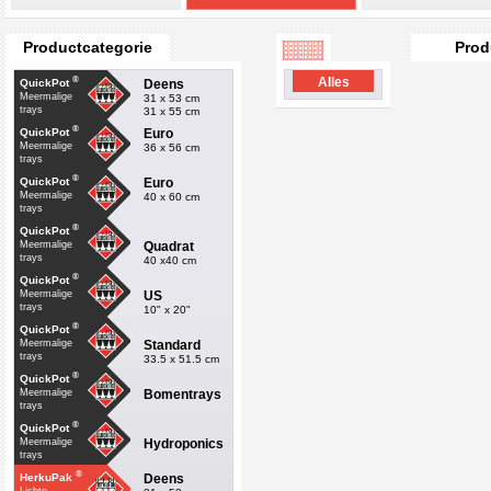
Productcategorie
Prod
®
Alles
Deens
QuickPot
Meermalige
31 x 53 cm
trays
31 x 55 cm
®
Euro
QuickPot
Meermalige
36 x 56 cm
trays
®
Euro
QuickPot
Meermalige
40 x 60 cm
trays
®
QuickPot
Quadrat
Meermalige
trays
40 x40 cm
®
QuickPot
US
Meermalige
trays
10" x 20"
®
QuickPot
Standard
Meermalige
trays
33.5 x 51.5 cm
®
QuickPot
Bomentrays
Meermalige
trays
®
QuickPot
Hydroponics
Meermalige
trays
®
Deens
HerkuPak