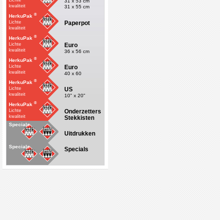
Lichte
31 x 53 cm
kwaliteit
31 x 55 cm
®
HerkuPak
Paperpot
Lichte
kwaliteit
®
HerkuPak
Euro
Lichte
kwaliteit
36 x 56 cm
®
HerkuPak
Euro
Lichte
kwaliteit
40 x 60
®
HerkuPak
US
Lichte
kwaliteit
10" x 20"
®
HerkuPak
Onderzetters
Lichte
kwaliteit
Stekkisten
Specials
Uitdrukken
Specials
Specials