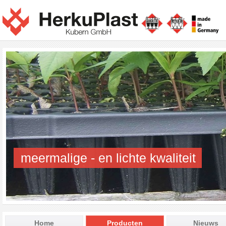
meermalige - en lichte kwaliteit
Home
Producten
Nieuws