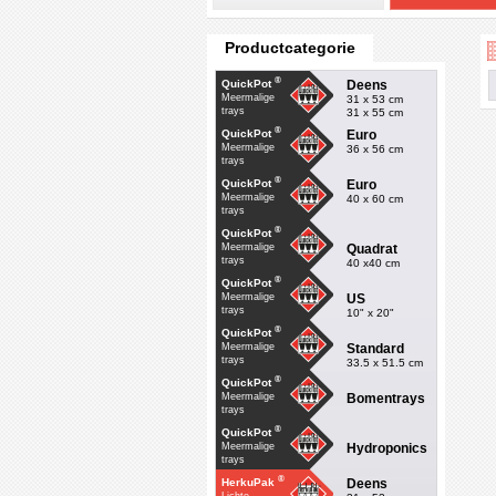
Productcategorie
®
Deens
QuickPot
Meermalige
31 x 53 cm
trays
31 x 55 cm
®
Euro
QuickPot
Meermalige
36 x 56 cm
trays
®
Euro
QuickPot
Meermalige
40 x 60 cm
trays
®
QuickPot
Quadrat
Meermalige
trays
40 x40 cm
®
QuickPot
US
Meermalige
trays
10" x 20"
®
QuickPot
Standard
Meermalige
trays
33.5 x 51.5 cm
®
QuickPot
Bomentrays
Meermalige
trays
®
QuickPot
Hydroponics
Meermalige
trays
®
Deens
HerkuPak