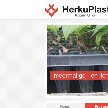
meermalige - en lich
Home
Produc