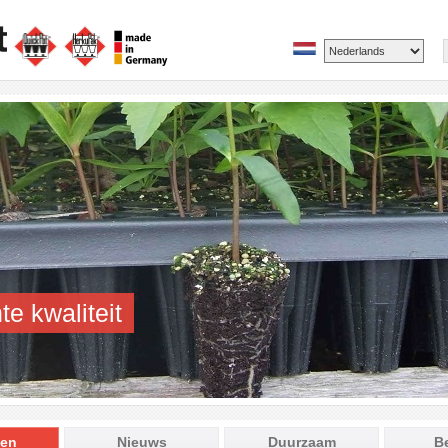
te kwaliteit
ten
Nieuws
Duurzaam
B