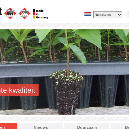
te kwaliteit
ten
Nieuws
Duurzaam
B