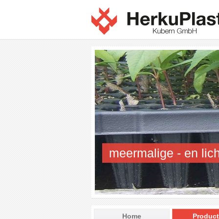
meermalige - en lich
Home
Produc