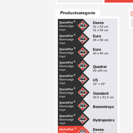
Productcategorie
®
Deens
QuickPot
Meermalige
31 x 53 cm
trays
31 x 55 cm
®
Euro
QuickPot
Meermalige
36 x 56 cm
trays
®
Euro
QuickPot
Meermalige
40 x 60 cm
trays
®
QuickPot
Quadrat
Meermalige
trays
40 x40 cm
®
QuickPot
US
Meermalige
trays
10" x 20"
®
QuickPot
Standard
Meermalige
trays
33.5 x 51.5 cm
®
QuickPot
Bomentrays
Meermalige
trays
®
QuickPot
Hydroponics
Meermalige
trays
®
Deens
HerkuPak