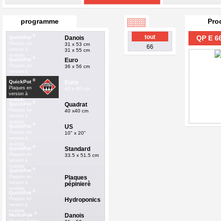
programme
Pro
®
tout
QP E 66
Danois
QuickPot
Plaques en
31 x 53 cm
66
version à
31 x 55 cm
multiple
®
Euro
QuickPot
Plaques en
36 x 56 cm
version à
multiple
®
Euro
QuickPot
Plaques en
40 x 60 cm
version à
multiple
®
Quadrat
QuickPot
Plaques en
40 x40 cm
version à
multiple
®
US
QuickPot
Plaques en
10" x 20"
version à
multiple
®
Standard
QuickPot
Plaques en
33.5 x 51.5 cm
version à
multiple
®
QuickPot
Plaques
Plaques en
version à
pépinierè
multiple
®
QuickPot
Hydroponics
Plaques en
version à
multiple
®
Danois
HerkuPak