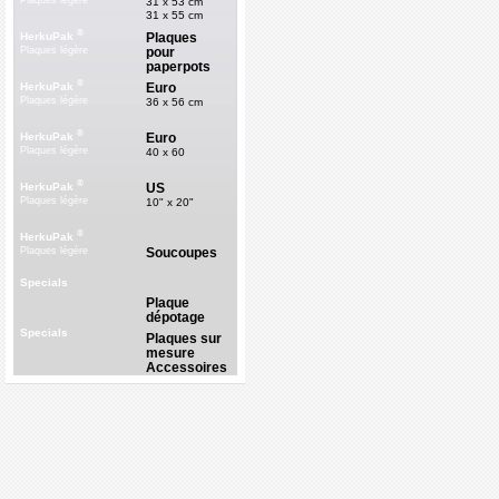
Plaques légère
31 x 53 cm
31 x 55 cm
®
Plaques
HerkuPak
pour
Plaques légère
paperpots
®
Euro
HerkuPak
Plaques légère
36 x 56 cm
®
Euro
HerkuPak
Plaques légère
40 x 60
®
US
HerkuPak
Plaques légère
10" x 20"
®
HerkuPak
Soucoupes
Plaques légère
Specials
Plaque
dépotage
Specials
Plaques sur
mesure
Accessoires