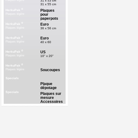
Plaques légère
31 x 53 cm
31 x 55 cm
®
Plaques
HerkuPak
pour
Plaques légère
paperpots
®
Euro
HerkuPak
Plaques légère
36 x 56 cm
®
Euro
HerkuPak
Plaques légère
40 x 60
®
US
HerkuPak
Plaques légère
10" x 20"
®
HerkuPak
Soucoupes
Plaques légère
Specials
Plaque
dépotage
Specials
Plaques sur
mesure
Accessoires