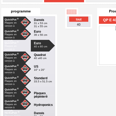
programme
Pro
®
tout
QP E 4
Danois
QuickPot
Plaques en
31 x 53 cm
40
version à
31 x 55 cm
multiple
®
Euro
QuickPot
Plaques en
36 x 56 cm
version à
multiple
®
Euro
QuickPot
Plaques en
40 x 60 cm
version à
multiple
®
Quadrat
QuickPot
Plaques en
40 x40 cm
version à
multiple
®
US
QuickPot
Plaques en
10" x 20"
version à
multiple
®
Standard
QuickPot
Plaques en
33.5 x 51.5 cm
version à
multiple
®
QuickPot
Plaques
Plaques en
version à
pépinierè
multiple
®
QuickPot
Hydroponics
Plaques en
version à
multiple
®
Danois
HerkuPak