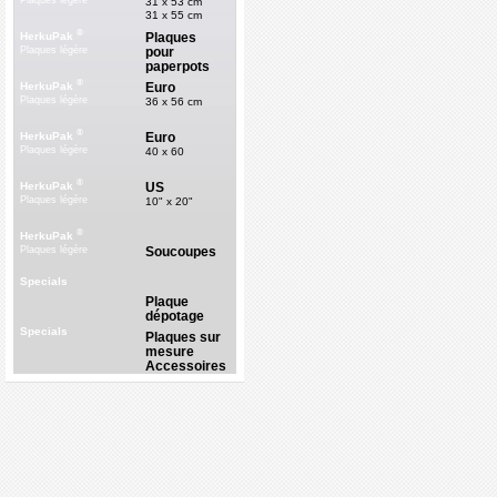
Plaques légère
31 x 53 cm
31 x 55 cm
®
Plaques
HerkuPak
pour
Plaques légère
paperpots
®
Euro
HerkuPak
Plaques légère
36 x 56 cm
®
Euro
HerkuPak
Plaques légère
40 x 60
®
US
HerkuPak
Plaques légère
10" x 20"
®
HerkuPak
Soucoupes
Plaques légère
Specials
Plaque
dépotage
Specials
Plaques sur
mesure
Accessoires