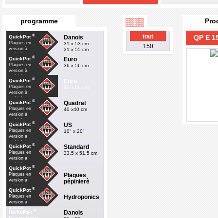
programme
Pro
®
tout
QP E 15
Danois
QuickPot
Plaques en
31 x 53 cm
150
version à
31 x 55 cm
multiple
®
Euro
QuickPot
Plaques en
36 x 56 cm
version à
multiple
®
Euro
QuickPot
Plaques en
40 x 60 cm
version à
multiple
®
Quadrat
QuickPot
Plaques en
40 x40 cm
version à
multiple
®
US
QuickPot
Plaques en
10" x 20"
version à
multiple
®
Standard
QuickPot
Plaques en
33.5 x 51.5 cm
version à
multiple
®
QuickPot
Plaques
Plaques en
version à
pépinierè
multiple
®
QuickPot
Hydroponics
Plaques en
version à
multiple
®
Danois
HerkuPak