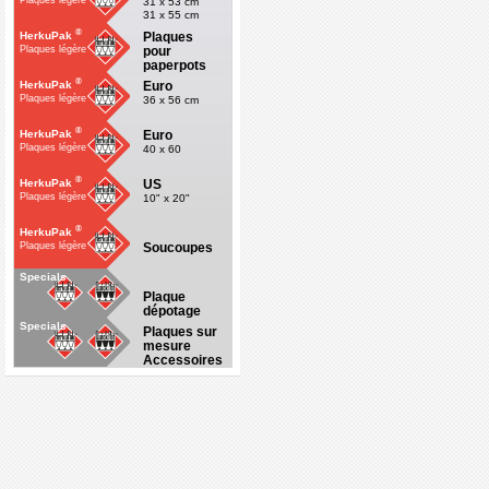
Plaques légère
31 x 53 cm
31 x 55 cm
®
Plaques
HerkuPak
pour
Plaques légère
paperpots
®
Euro
HerkuPak
Plaques légère
36 x 56 cm
®
Euro
HerkuPak
Plaques légère
40 x 60
®
US
HerkuPak
Plaques légère
10" x 20"
®
HerkuPak
Soucoupes
Plaques légère
Specials
Plaque
dépotage
Specials
Plaques sur
mesure
Accessoires