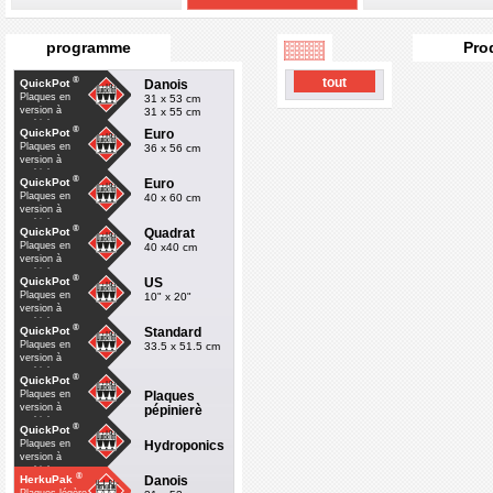
programme
Pro
®
tout
Danois
QuickPot
Plaques en
31 x 53 cm
version à
31 x 55 cm
multiple
®
Euro
QuickPot
Plaques en
36 x 56 cm
version à
multiple
®
Euro
QuickPot
Plaques en
40 x 60 cm
version à
multiple
®
Quadrat
QuickPot
Plaques en
40 x40 cm
version à
multiple
®
US
QuickPot
Plaques en
10" x 20"
version à
multiple
®
Standard
QuickPot
Plaques en
33.5 x 51.5 cm
version à
multiple
®
QuickPot
Plaques
Plaques en
version à
pépinierè
multiple
®
QuickPot
Hydroponics
Plaques en
version à
multiple
®
Danois
HerkuPak